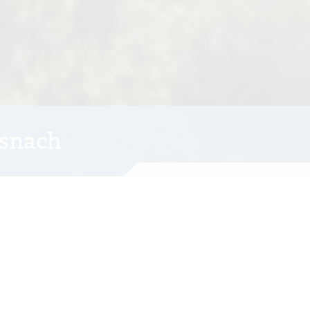
isnach